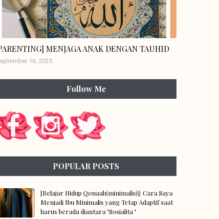
engikat hikmah
[PARENTING] MENJAGA ANAK DENGAN TAUHID
eptember 16, 2025
Follow Me
POPULAR POSTS
[Belajar Hidup Qonaah(minimalis)]: Cara Saya
Menjadi Ibu Minimalis yang Tetap Adaptif saat
harus berada diantara "Sosialita "