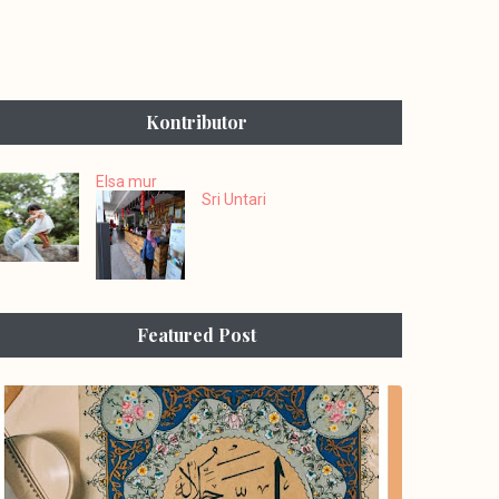
Kontributor
Elsa mur
Sri Untari
Featured Post