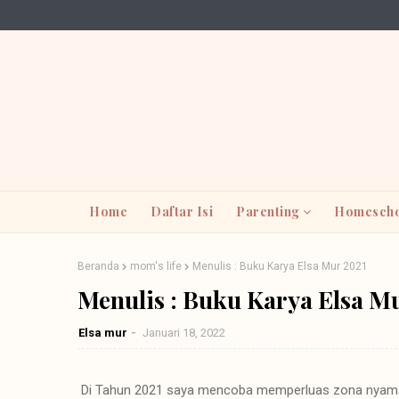
Home
Daftar Isi
Parenting
Homescho
Beranda
mom's life
Menulis : Buku Karya Elsa Mur 2021
Menulis : Buku Karya Elsa M
Elsa mur
Januari 18, 2022
Di Tahun 2021 saya mencoba memperluas zona nyaman 