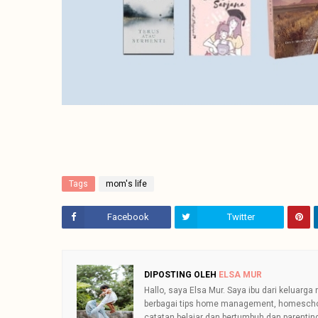
Tags
mom's life
Facebook
Twitter
DIPOSTING OLEH
ELSA MUR
Hallo, saya Elsa Mur. Saya ibu dari kelua
berbagai tips home management, homeschool 
catatan belajar dan bertumbuh dan parentin