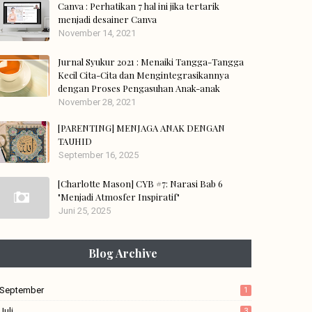
Canva : Perhatikan 7 hal ini jika tertarik
menjadi desainer Canva
November 14, 2021
Jurnal Syukur 2021 : Menaiki Tangga-Tangga
Kecil Cita-Cita dan Mengintegrasikannya
dengan Proses Pengasuhan Anak-anak
November 28, 2021
[PARENTING] MENJAGA ANAK DENGAN
TAUHID
September 16, 2025
[Charlotte Mason] CYB #7: Narasi Bab 6
"Menjadi Atmosfer Inspiratif"
Juni 25, 2025
Blog Archive
September
1
Juli
3