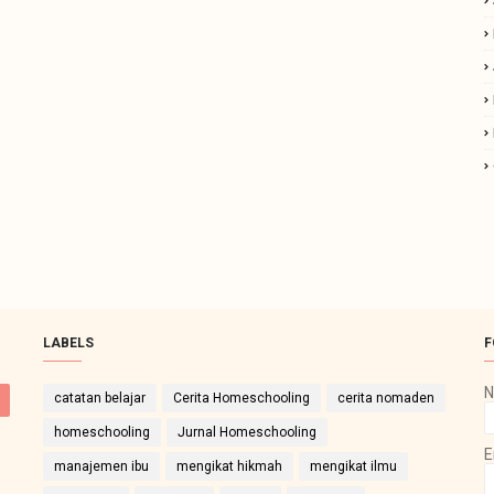
LABELS
F
catatan belajar
Cerita Homeschooling
cerita nomaden
homeschooling
Jurnal Homeschooling
E
manajemen ibu
mengikat hikmah
mengikat ilmu