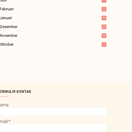
Juni
1
Februari
2
Januari
6
Desember
2
November
6
Oktober
1
ORMULIR KONTAK
Nama
mail
*