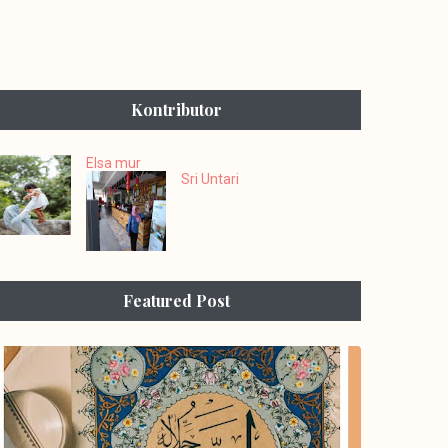
Kontributor
Elsa mur
Sri Untari
Featured Post