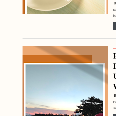
E
R
b
E
P
s