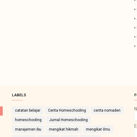
LABELS
F
catatan belajar
Cerita Homeschooling
cerita nomaden
homeschooling
Jurnal Homeschooling
E
manajemen ibu
mengikat hikmah
mengikat ilmu