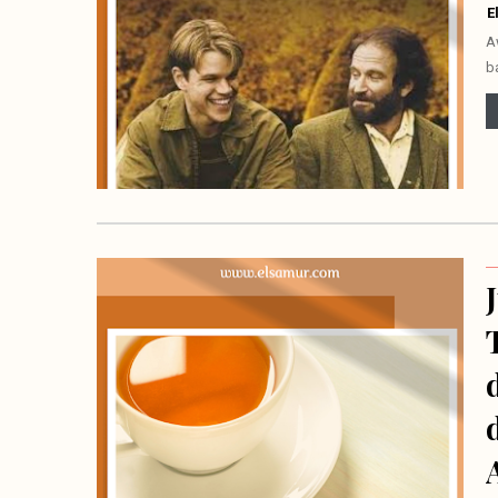
E
A
b