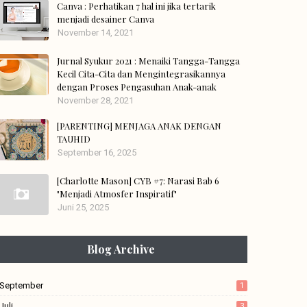
Canva : Perhatikan 7 hal ini jika tertarik
menjadi desainer Canva
November 14, 2021
Jurnal Syukur 2021 : Menaiki Tangga-Tangga
Kecil Cita-Cita dan Mengintegrasikannya
dengan Proses Pengasuhan Anak-anak
November 28, 2021
[PARENTING] MENJAGA ANAK DENGAN
TAUHID
September 16, 2025
[Charlotte Mason] CYB #7: Narasi Bab 6
"Menjadi Atmosfer Inspiratif"
Juni 25, 2025
Blog Archive
September
1
Juli
3