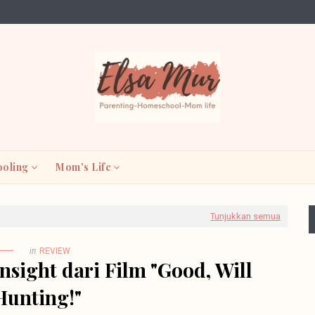
oling
Mom's Life
Tunjukkan semua
in
REVIEW
Insight dari Film "Good, Will
Hunting!"