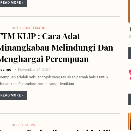
READ MORE »
m
in
TULISAN TEMATIK
TTM KLIP : Cara Adat
S
Minangkabau Melindungi Dan
Menghargai Perempuan
lsa mur
November 21, 2021
erempuan adalah sebuah topik yang tak akan pernah habis untuk
ibicarakan. Perubahan zaman yang demikian…
READ MORE »
in
SELF GROW