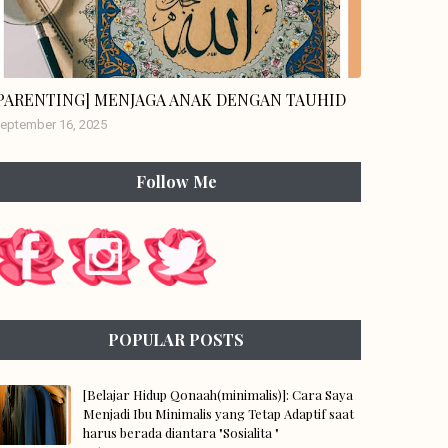
engikat hikmah
[PARENTING] MENJAGA ANAK DENGAN TAUHID
eptember 16, 2025
Follow Me
POPULAR POSTS
[Belajar Hidup Qonaah(minimalis)]: Cara Saya
Menjadi Ibu Minimalis yang Tetap Adaptif saat
harus berada diantara "Sosialita "