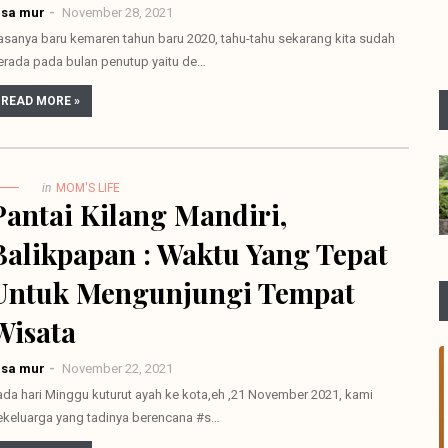
lsa mur
November 28, 2021
asanya baru kemaren tahun baru 2020, tahu-tahu sekarang kita sudah
erada pada bulan penutup yaitu de…
READ MORE »
in
MOM'S LIFE
Pantai Kilang Mandiri,
Balikpapan : Waktu Yang Tepat
Untuk Mengunjungi Tempat
Wisata
lsa mur
November 22, 2021
ada hari Minggu kuturut ayah ke kota,eh ,21 November 2021, kami
ekeluarga yang tadinya berencana #s…