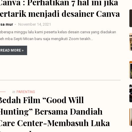
Canva : Perhatikan 7 hal ini jika
tertarik menjadi desainer Canva
lsa mur
November 14, 2021
eberapa minggu lalu kami peserta kelas desain canva yang diadakan
leh mba Septi Mican baru saja mengikuti Zoom terakh…
READ MORE »
in
PARENTING
Bedah Film “Good Will
Hunting” Bersama Dandiah
Care Center-Membasuh Luka