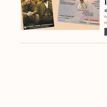
E
P
y