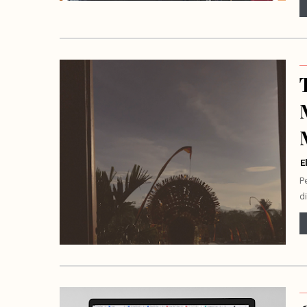
E
P
d