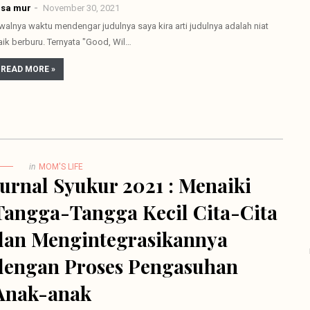
lsa mur
November 30, 2021
walnya waktu mendengar judulnya saya kira arti judulnya adalah niat
aik berburu. Ternyata "Good, Wil…
READ MORE »
in
MOM'S LIFE
Jurnal Syukur 2021 : Menaiki
Tangga-Tangga Kecil Cita-Cita
dan Mengintegrasikannya
dengan Proses Pengasuhan
Anak-anak