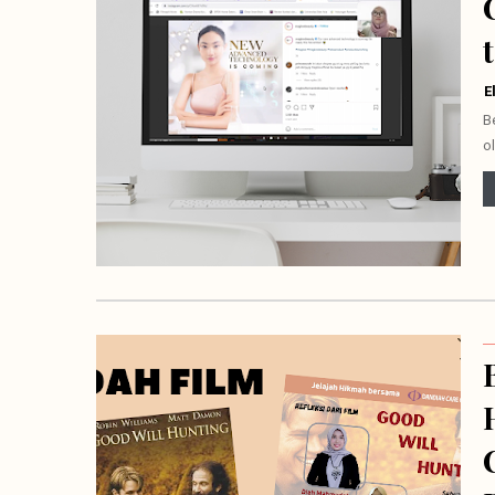
E
B
o