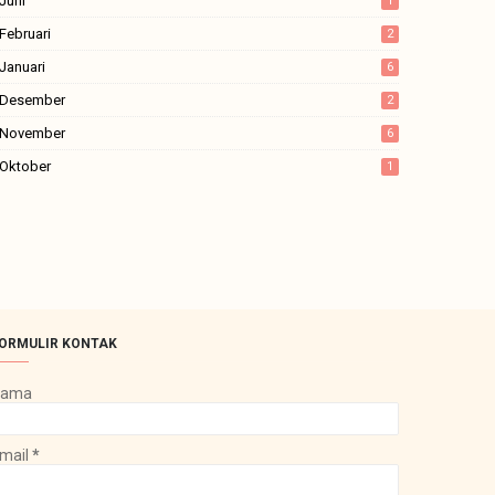
Juni
1
Februari
2
Januari
6
Desember
2
November
6
Oktober
1
ORMULIR KONTAK
Nama
mail
*